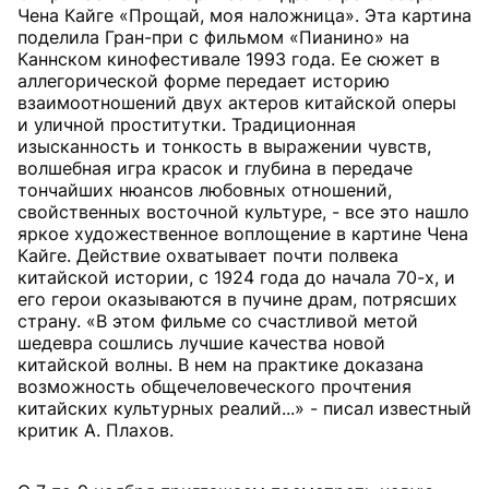
Чена Кайге «Прощай, моя наложница». Эта картина
поделила Гран-при с фильмом «Пианино» на
Каннском кинофестивале 1993 года. Ее сюжет в
аллегорической форме передает историю
взаимоотношений двух актеров китайской оперы
и уличной проститутки. Традиционная
изысканность и тонкость в выражении чувств,
волшебная игра красок и глубина в передаче
тончайших нюансов любовных отношений,
свойственных восточной культуре, - все это нашло
яркое художественное воплощение в картине Чена
Кайге. Действие охватывает почти полвека
китайской истории, с 1924 года до начала 70-х, и
его герои оказываются в пучине драм, потрясших
страну. «В этом фильме со счастливой метой
шедевра сошлись лучшие качества новой
китайской волны. В нем на практике доказана
возможность общечеловеческого прочтения
китайских культурных реалий...» - писал известный
критик А. Плахов.