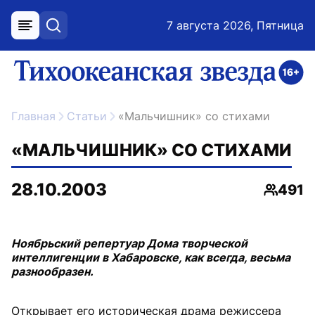
7 августа 2026, Пятница
меню
поиск
возрастное ограничение 16+
ссылка на главную
Главная
Статьи
«Мальчишник» со стихами
«МАЛЬЧИШНИК» СО СТИХАМИ
28.10.2003
491
Просмо
Ноябрьский репертуар Дома творческой
интеллигенции в Хабаровске, как всегда, весьма
разнообразен.
Открывает его историческая драма режиссера