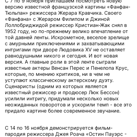
С 7 по 9 ноября приглашаем посмотреть новую
версию известной французской картины «Фанфан-
Тюльпан» режиссера Жерара Кравчика. Своего
«Фанфана» с Жераром Филипом и Джиной
Лоллобриджидой режиссер Кристиан-Жак снял в
1952 году, но по-прежнему велико впечатление от
той давней ленты. Искрометное, веселое зрелище
с амурными приключениями и захватывающими
интригами при дворе Людовика XV не оставляет
равнодушными никого и сегодня. И вот новая
версия. А главные роли в этой ленте сыграли
известные актеры Венсан Перес и Пенелопа Крус,
которые, по мнению критиков, ни в чем не
уступают классическому актерскому дуэту.
Сценаристы (одним из которых является
известный режиссер и продюсер Люк Бессон)
усилили интригу, придумали несколько новых
неожиданных поворотов и ускорили темп - все это
придало картине более современное звучание.
С 14 по 16 ноября демонстрируется фильм-
пародия режиссера Джея Роача «Остин Пауэрс -