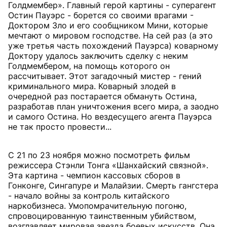
Голдмембер». Главный герой картины - суперагент
Остин Пауэрс - борется со своими врагами -
Доктором Зло и его сообщником Мини, которые
мечтают о мировом господстве. На сей раз (а это
уже третья часть похождений Пауэрса) коварному
Доктору удалось заключить сделку с неким
Голдмембером, на помощь которого он
рассчитывает. Этот загадочный мистер - гений
криминального мира. Коварный злодей в
очередной раз постарается обмануть Остина,
разработав план уничтожения всего мира, а заодно
и самого Остина. Но вездесущего агента Пауэрса
не так просто провести...
С 21 по 23 ноября можно посмотреть фильм
режиссера Стэнли Тонга «Шанхайский связной».
Эта картина - чемпион кассовых сборов в
Гонконге, Сингапуре и Малайзии. Смерть гангстера
- начало войны за контроль китайского
наркобизнеса. Умопомрачительную погоню,
спровоцированную таинственным убийством,
возглавляет мировая звезда боевых искусств. Она