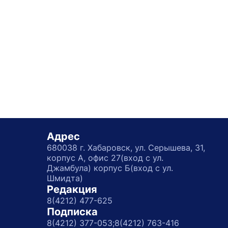
Адрес
680038 г. Хабаровск, ул. Серышева, 31,
корпус А, офис 27(вход с ул.
Джамбула) корпус Б(вход с ул.
Шмидта)
Редакция
8(4212) 477-625
Подписка
8(4212) 377-053;
8(4212) 763-416