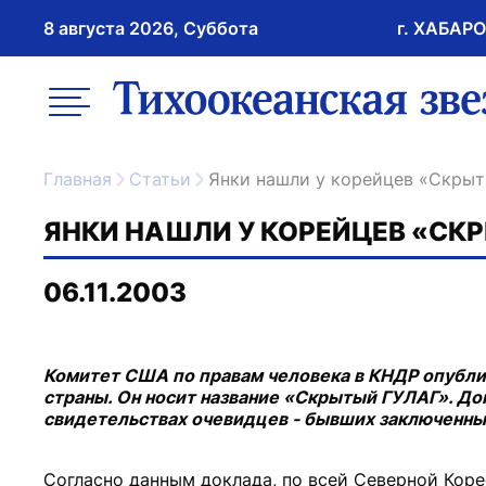
8 августа 2026, Суббота
г. ХАБАР
возрастное ограничение 16+
меню
ссылка на главну
Главная
Статьи
Янки нашли у корейцев «Скры
ЯНКИ НАШЛИ У КОРЕЙЦЕВ «СК
06.11.2003
Комитет США по правам человека в КНДР опубли
страны. Он носит название «Скрытый ГУЛАГ». Док
свидетельствах очевидцев - бывших заключенных
Согласно данным доклада, по всей Северной Коре