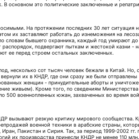
к. В основном это политические заключенные и репатри
носимыми. На протяжении последних 30 лет ситуация н
этом их заставляют работать до изнеможения на лесоза
, по словам бывшего охранника, каждый год умирают до
т распорядок, подвергают пыткам и жестокой казни - 
ют ее перед строем остальных заключенных.
лод, несколько сот тысяч человек бежали в Китай. Но, 
вернули их в КНДР, где они сразу же были отправлены 
рованных женщин - принудительные аборты и уничтоже
ение живьем). Кроме того, по сведениям Министерств
ло 500 военнопленных южан, захваченных во время во
НДР вызывают резкую критику мирового сообщества. К
репродажей военной техники в арабские страны, котор
 Иран, Пакистан и Сирия. Так, за период 1999-2002 гг.
огий их производства принесли КНДР не менее 110 млн