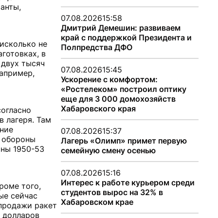
анты,
07.08.2026
15:58
Дмитрий Демешин: развиваем
край с поддержкой Президента и
исколько не
Полпредства ДФО
готовках, в
 двух тысяч
07.08.2026
15:45
например,
Ускорение с комфортом:
«Ростелеком» построил оптику
еще для 3 000 домохозяйств
Хабаровского края
согласно
в лагеря. Там
ние
07.08.2026
15:37
а обороны
Лагерь «Олимп» примет первую
йны 1950-53
семейную смену осенью
07.08.2026
15:16
Интерес к работе курьером среди
роме того,
студентов вырос на 32% в
ые сейчас
Хабаровском крае
 продажи ракет
. долларов