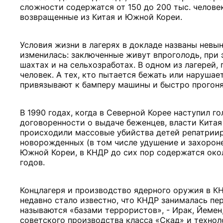
сложности содержатся от 150 до 200 тыс. челове
возвращенные из Китая и Южной Кореи.
Условия жизни в лагерях в докладе названы невы
изменилась: заключенные живут впроголодь, при 
шахтах и на сельхозработах. В одном из лагерей
человек. А тех, кто пытается бежать или нарушае
привязывают к бамперу машины и быстро прогоня
В 1990 годах, когда в Северной Корее наступил го
договоренности о выдаче беженцев, власти Китая 
происходили массовые убийства детей репатрии
новорожденных (в том числе удушение и захорон
Южной Кореи, в КНДР до сих пор содержатся око
годов.
Концлагеря и производство ядерного оружия в К
недавно стало известно, что КНДР занималась пе
называются «базами террористов», - Ирак, Йемен,
советского производства класса «Скад» и технол