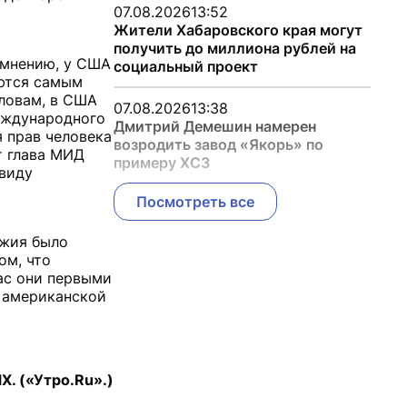
07.08.2026
13:52
Жители Хабаровского края могут
получить до миллиона рублей на
 мнению, у США
социальный проект
яются самым
словам, в США
07.08.2026
13:38
еждународного
Дмитрий Демешин намерен
 прав человека
возродить завод «Якорь» по
т глава МИД
примеру ХСЗ
 виду
Посмотреть все
ужия было
ом, что
ас они первыми
а американской
. («Утро.Ru».)