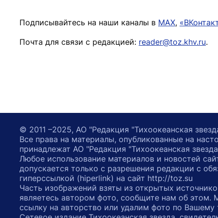
Подписывайтесь на наши каналы в
MAX
,
«ВКонтак
Почта для связи с редакцией:
reader@toz.khv.ru
.
© 2011 –2025, АО "Редакция "Тихоокеанская звезд
Все права на материалы, опубликованные на наст
принадлежат АО "Редакция "Тихоокеанская звезда
Любое использование материалов и новостей сай
допускается только с разрешения редакции с обя
гиперссылкой (hiperlink) на сайт http://toz.su
Часть изображений взяты из открытых источнико
являетесь автором фото, сообщите нам об этом.
ссылку на авторство или удалим фото по Вашему
Сетевое издание Тихоокеанская звезда, свидетел