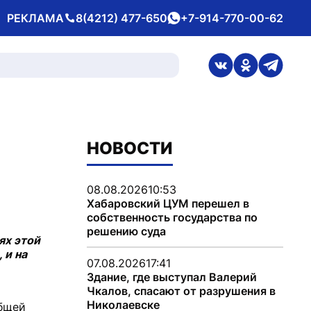
РЕКЛАМА
8(4212) 477-650
+7-914-770-00-62
Телефон
whatsApp
ссылка на стран
ссылка на 
ссылка
НОВОСТИ
08.08.2026
10:53
Хабаровский ЦУМ перешел в
собственность государства по
решению суда
ях этой
 и на
07.08.2026
17:41
Здание, где выступал Валерий
Чкалов, спасают от разрушения в
Николаевске
общей