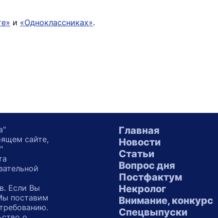
те»
и
«Одноклассниках»
.
а"
Главная
оящем сайте,
Новости
"
Статьи
та
Вопрос дня
зательной
Постфактум
в. Если Вы
Некролог
 Мы поставим
Внимание, конкурс
 требованию.
Спецвыпуски
ьство о