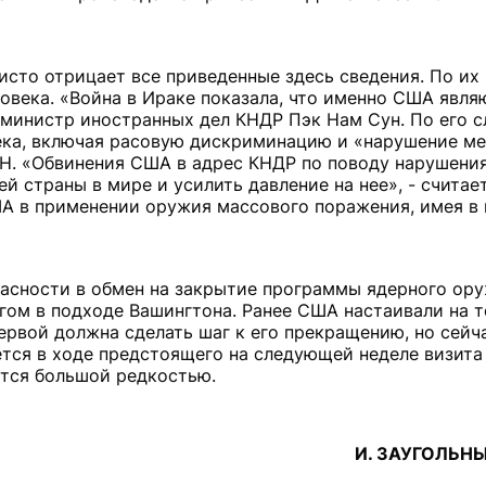
исто отрицает все приведенные здесь сведения. По их
овека. «Война в Ираке показала, что именно США явл
 министр иностранных дел КНДР Пэк Нам Сун. По его 
ека, включая расовую дискриминацию и «нарушение м
ОН. «Обвинения США в адрес КНДР по поводу нарушения
ей страны в мире и усилить давление на нее», - считае
ША в применении оружия массового поражения, имея в
асности в обмен на закрытие программы ядерного ор
игом в подходе Вашингтона. Ранее США настаивали на т
ервой должна сделать шаг к его прекращению, но сейч
ется в ходе предстоящего на следующей неделе визит
ется большой редкостью.
И. ЗАУГОЛЬНЫХ