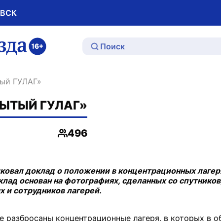
ОВСК
ю
тый ГУЛАГ»
РЫТЫЙ ГУЛАГ»
496
Просмотры
ковал доклад о положении в концентрационных лагер
лад основан на фотографиях, сделанных со спутников,
 и сотрудников лагерей.
е разбросаны концентрационные лагеря, в которых в 