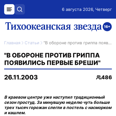
6 августа 2026, Четверг
меню
поиск
возрастное ограничение 16+
ссылка на главную
Главная
Статьи
"В обороне против гриппа появились первые бреши"
"В ОБОРОНЕ ПРОТИВ ГРИППА
ПОЯВИЛИСЬ ПЕРВЫЕ БРЕШИ"
26.11.2003
486
Просмо
В краевом центре уже наступил традиционный
сезон простуд. За минувшую неделю чуть больше
трех тысяч горожан слегли в постель с насморком
и кашлем.