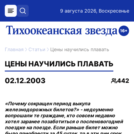
9 августа 2026, Воскресенье
меню
поиск
возрастное ограничение 16+
ссылка на главную
Главная
Статьи
Цены научились плавать
ЦЕНЫ НАУЧИЛИСЬ ПЛАВАТЬ
02.12.2003
442
Просмо
«Почему сокращен период выкупа
железнодорожных билетов?» - недоуменно
вопрошали те граждане, кто совсем недавно
хотел заранее позаботиться о посленовогодней
поездке на поезде. Если раньше билет можно
было приобрести за 45 суток, то в эти дни срок