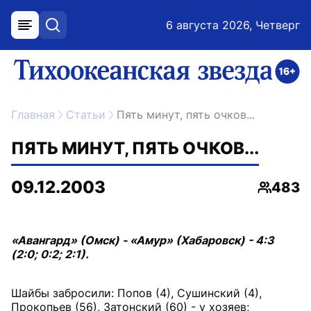
6 августа 2026, Четверг
меню
поиск
возрастное ограничение 16+
ссылка на главную
Главная
Статьи
Пять минут, пять очков...
ПЯТЬ МИНУТ, ПЯТЬ ОЧКОВ...
09.12.2003
483
Просмо
«Авангард» (Омск) - «Амур» (Хабаровск) - 4:3
(2:0; 0:2; 2:1).
Шайбы забросили: Попов (4), Сушинский (4),
Прокопьев (56), Затонский (60) - у хозяев;