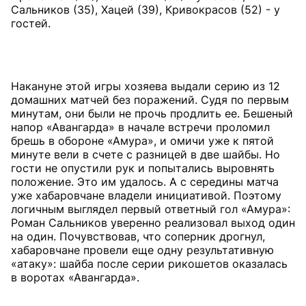
Сальников (35), Хацей (39), Кривокрасов (52) - у
гостей.
Накануне этой игры хозяева выдали серию из 12
домашних матчей без поражений. Судя по первым
минутам, они были не прочь продлить ее. Бешеный
напор «Авангарда» в начале встречи проломил
брешь в обороне «Амура», и омичи уже к пятой
минуте вели в счете с разницей в две шайбы. Но
гости не опустили рук и попытались выровнять
положение. Это им удалось. А с середины матча
уже хабаровчане владели инициативой. Поэтому
логичным выглядел первый ответный гол «Амура»:
Роман Сальников уверенно реализовал выход один
на один. Почувствовав, что соперник дрогнул,
хабаровчане провели еще одну результативную
«атаку»: шайба после серии рикошетов оказалась
в воротах «Авангарда».