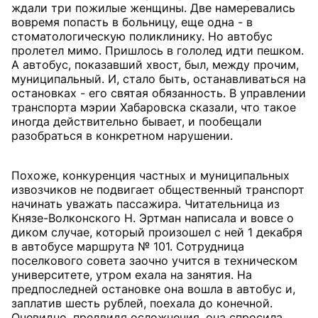
ждали три пожилые женщины. Две намеревались
вовремя попасть в больницу, еще одна - в
стоматологическую поликлинику. Но автобус
пролетел мимо. Пришлось в гололед идти пешком.
А автобус, показавший хвост, был, между прочим,
муниципальный. И, стало быть, останавливаться на
остановках - его святая обязанность. В управлении
транспорта мэрии Хабаровска сказали, что такое
иногда действительно бывает, и пообещали
разобраться в конкретном нарушении.
Похоже, конкуренция частных и муниципальных
извозчиков не подвигает общественный транспорт
начинать уважать пассажира. Читательница из
Князе-Волконского Н. Эртман написала и вовсе о
диком случае, который произошел с ней 1 декабря
в автобусе маршрута № 101. Сотрудница
поселкового совета заочно учится в техническом
университете, утром ехала на занятия. На
предпоследней остановке она вошла в автобус и,
заплатив шесть рублей, поехала до конечной.
Очевидно, предвидя осложнения, она спросила