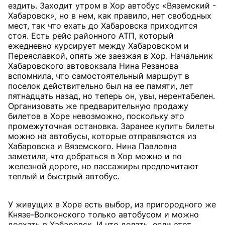
ездить. Заходит утром в Хор автобус «Вяземский -
Хабаровск», но в нем, как правило, нет свободных
мест, так что ехать до Хабаровска приходится
стоя. Есть рейс районного АТП, который
ежедневно курсирует между Хабаровском и
Переяславкой, опять же заезжая в Хор. Начальник
Хабаровского автовокзала Нина Резанова
вспомнила, что самостоятельный маршрут в
поселок действительно был на ее памяти, лет
пятнадцать назад, но теперь он, увы, нерентабелен.
Организовать же предварительную продажу
билетов в Хоре невозможно, поскольку это
промежуточная остановка. Заранее купить билеты
можно на автобусы, которые отправляются из
Хабаровска и Вяземского. Нина Павловна
заметила, что добраться в Хор можно и по
железной дороге, но пассажиры предпочитают
теплый и быстрый автобус.
У живущих в Хоре есть выбор, из пригородного же
Князе-Волконского только автобусом и можно
доехать в Хабаровск. И что делать, если этот