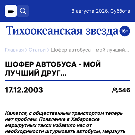
8 августа 2026, Суббота
меню
поиск
возрастное ограничение 16+
ссылка на главную
Главная
Статьи
Шофер автобуса - мой лучший друг...
ШОФЕР АВТОБУСА - МОЙ
ЛУЧШИЙ ДРУГ...
17.12.2003
546
Просмо
Кажется, с общественным транспортом теперь
нет проблем. Появление в Хабаровске
маршрутных такси избавило нас от
необходимости штурмовать автобусы, мерзнуть