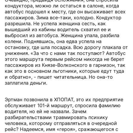
кондуктора, можно ли остаться в салоне, когда
автобус подошел к месту, где он высаживает всех
пассажиров. Зима все-таки, холодно. Кондуктор
разрешила. Не успела женщина сесть, как
вышедший из кабины водитель схватил ее и
выбросил из автобуса. Женщина упала, разбила
колени. Поднявшись, она едва успела на
остановку, где шла посадка. Всю дорогу плакала от
унижения. «За что с нами так поступают? Автобус
этого маршрута первым рейсом никогда не берет
пассажиров из Князе-Волконского в гарнизон, так
как это в основном льготники, которые едут туда
и обратно», - пишет читательница. Но она-то
заплатила деньги.
Эртман позвонила в ХПОПАТ, это их предприятие
обслуживает 101-й маршрут, спросила фамилию
водителя, но ей не назвали. Зачем
разбирательствами травмировать психику
человека, которому отправляться в очередной
рейс? Надеемся, имя «героя», сражающегося с