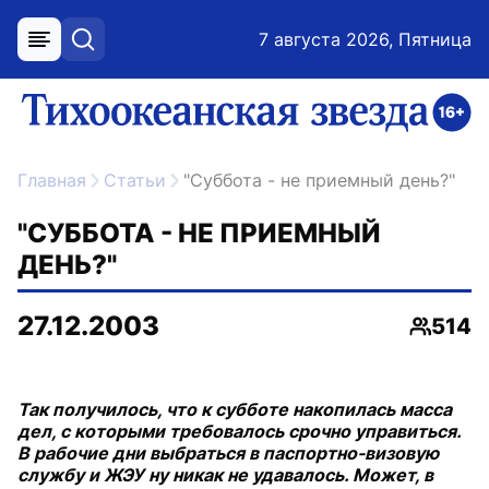
7 августа 2026, Пятница
меню
поиск
возрастное ограничение 16+
ссылка на главную
Главная
Статьи
"Суббота - не приемный день?"
"СУББОТА - НЕ ПРИЕМНЫЙ
ДЕНЬ?"
27.12.2003
514
Просмо
Так получилось, что к субботе накопилась масса
дел, с которыми требовалось срочно управиться.
В рабочие дни выбраться в паспортно-визовую
службу и ЖЭУ ну никак не удавалось. Может, в