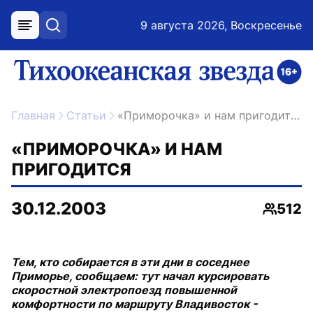
9 августа 2026, Воскресенье
меню
поиск
возрастное ограничение 16+
ссылка на главную
Главная
Статьи
«Приморочка» и нам пригодится
«ПРИМОРОЧКА» И НАМ
ПРИГОДИТСЯ
30.12.2003
512
Просмо
Тем, кто собирается в эти дни в соседнее
Приморье, сообщаем: тут начал курсировать
скоростной электропоезд повышенной
комфортности по маршруту Владивосток -