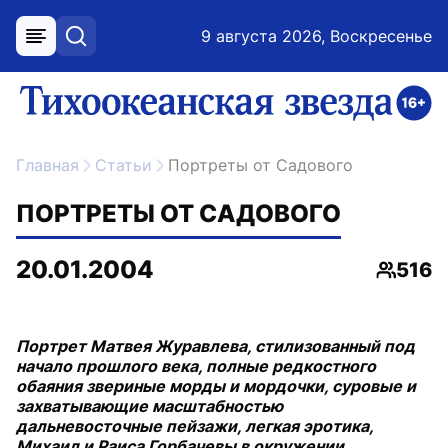
9 августа 2026, Воскресенье
меню
поиск
возрастное ограничение 16+
ссылка на главную
Главная
Статьи
Портреты от Садового
ПОРТРЕТЫ ОТ САДОВОГО
20.01.2004
516
Просмо
Портрет Матвея Журавлева, стилизованный под
начало прошлого века, полные редкостного
обаяния звериные морды и мордочки, суровые и
захватывающие масштабностью
дальневосточные пейзажи, легкая эротика,
Михаил и Раиса Горбачевы в окружении