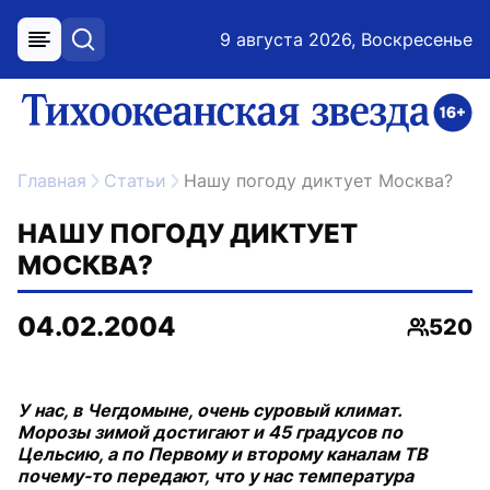
9 августа 2026, Воскресенье
меню
поиск
возрастное ограничение 16+
ссылка на главную
Главная
Статьи
Нашу погоду диктует Москва?
НАШУ ПОГОДУ ДИКТУЕТ
МОСКВА?
04.02.2004
520
Просмо
У нас, в Чегдомыне, очень суровый климат.
Морозы зимой достигают и 45 градусов по
Цельсию, а по Первому и второму каналам ТВ
почему-то передают, что у нас температура