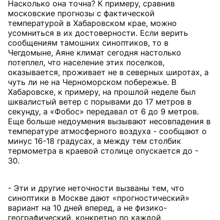
Насколько она точна? К примеру, сравнив
московские прогнозы с фактической
температурой в Хабаровском крае, можно
усомниться в их достоверности. Если верить
сообщениям тамошних синоптиков, то в
Чегдомыне, Аяне климат сегодня настолько
потеплел, что население этих поселков,
оказывается, проживает не в северных широтах, а
чуть ли не на Черноморском побережье. В
Хабаровске, к примеру, на прошлой неделе был
шквалистый ветер с порывами до 17 метров в
секунду, а «Фобос» передавал от 6 до 9 метров.
Еще больше недоумения вызывают несовпадения в
температуре атмосферного воздуха - сообщают о
минус 16-18 градусах, а между тем столбик
термометра в краевой столице опускается до -
30.
- Эти и другие неточности вызваны тем, что
синоптики в Москве дают «прогностический»
вариант на 10 дней вперед, а не физико-
географический, конкретно по каждой