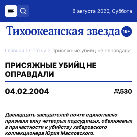
8 августа 2026, Суббота
меню
поиск
возрастное ограничение 16+
ссылка на главную
Главная
Статьи
Присяжные убийц не оправдали
ПРИСЯЖНЫЕ УБИЙЦ НЕ
ОПРАВДАЛИ
04.02.2004
530
Просмо
Двенадцать заседателей почти единогласно
признали вину четверых подсудимых, обвиняемых
в причастности к убийству хабаровского
коллекционера Юрия Масловского.