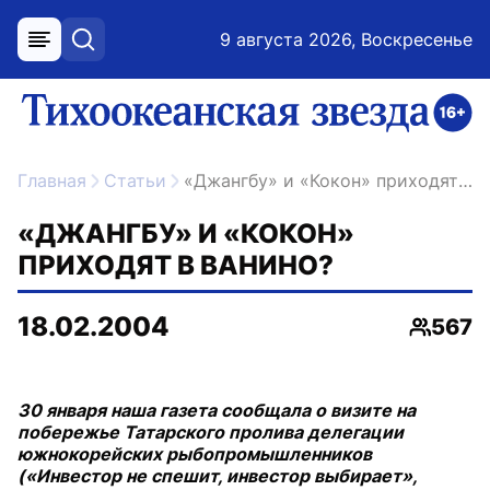
9 августа 2026, Воскресенье
меню
поиск
возрастное ограничение 16+
ссылка на главную
Главная
Статьи
«Джангбу» и «Кокон» приходят в Ванино?
«ДЖАНГБУ» И «КОКОН»
ПРИХОДЯТ В ВАНИНО?
18.02.2004
567
Просмо
30 января наша газета сообщала о визите на
побережье Татарского пролива делегации
южнокорейских рыбопромышленников
(«Инвестор не спешит, инвестор выбирает»,