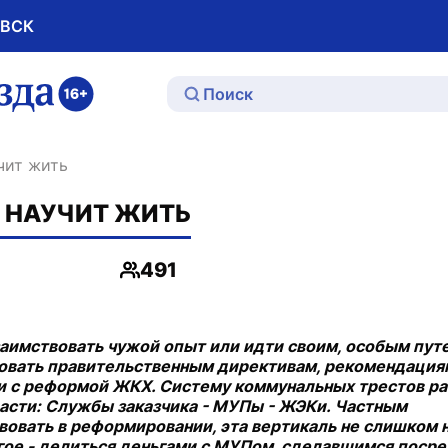
ОВСК
ю
чит жить
 НАУЧИТ ЖИТЬ
491
Просмотры
заимствовать чужой опыт или идти своим, особым путе
довать правительственным директивам, рекомендация
и с реформой ЖКХ. Систему коммунальных трестов ра
асти: Службы заказчика - МУПы - ЖЭКи. Частным
овать в реформировании, эта вертикаль не слишком 
угое - делиться деньгами с МУПом, сделавшимся пос