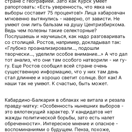
стране с географией. Зато как Курск умеет
рапортовать: «Есть уверенность, что явка на
выборы составит 75 процентов!» Лица хабаровчан
мгновенно вытянулись - наверно, от зависти. Не
умеют они лить бальзам на душу Центризбиркома.
Ведь чем полезны такие селекторные?
Послушаешь и научишься, как надо разговаривать
со столицей. Ростов, например, докладывал так:
«Глубоко проанализировали..., подошли
творчески..., уделили особое внимание...» А что дал
тот анализ, что они там особого натворили - ни гу-
гу. Еще Ростов сообщил всей стране очень
существенную информацию, что у них там день
стал длиннее и хорошо светит солнце. Вот как! А
наши так не умеют. К счастью, быть может.
Кабардино-Балкария в облаках не витала и резала
правду-матку: «Особенность нынешних выборов -
это вялотекущий характер. У кандидатов нет
жажды политической борьбы, зато есть налет
обреченности». Интересное мнение и опасное -
воспоминаниями о будущем. Пенза, похоже,