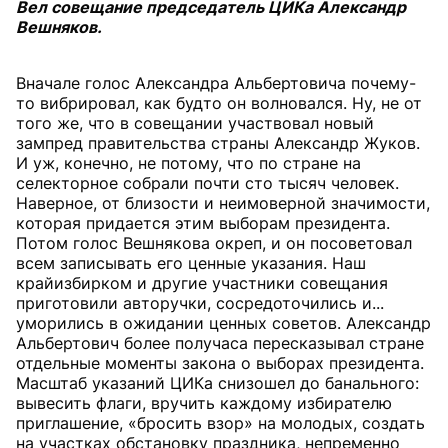
Вел совещание председатель ЦИКа Александр
Вешняков.
Вначале голос Александра Альбертовича почему-
то вибрировал, как будто он волновался. Ну, не от
того же, что в совещании участвовал новый
зампред правительства страны Александр Жуков.
И уж, конечно, не потому, что по стране на
селекторное собрали почти сто тысяч человек.
Наверное, от близости и неимоверной значимости,
которая придается этим выборам президента.
Потом голос Вешнякова окреп, и он посоветовал
всем записывать его ценные указания. Наш
крайизбирком и другие участники совещания
приготовили авторучки, сосредоточились и...
уморились в ожидании ценных советов. Александр
Альбертович более получаса пересказывал стране
отдельные моменты закона о выборах президента.
Масштаб указаний ЦИКа снизошел до банального:
вывесить флаги, вручить каждому избирателю
приглашение, «бросить взор» на молодых, создать
на участках обстановку праздника, непременно