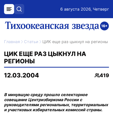
6 августа 2026, Четверг
меню
поиск
возрастное ограничение 16+
ссылка на главную
Главная
Статьи
ЦИК еще раз цыкнул на регионы
ЦИК ЕЩЕ РАЗ ЦЫКНУЛ НА
РЕГИОНЫ
12.03.2004
419
Просмо
В минувшую среду прошло селекторное
совещание Центризбиркома России с
руководителями региональных, территориальных
и участковых избирательных комиссий страны.