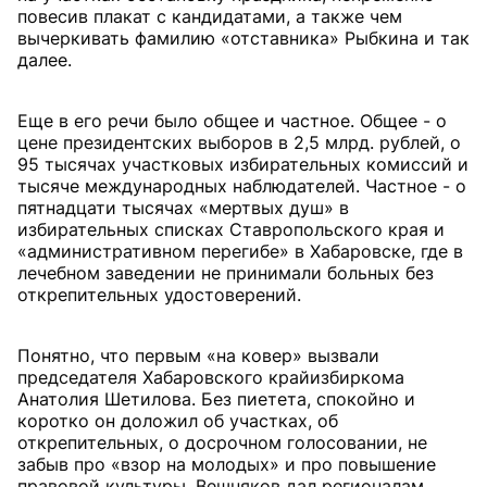
повесив плакат с кандидатами, а также чем
вычеркивать фамилию «отставника» Рыбкина и так
далее.
Еще в его речи было общее и частное. Общее - о
цене президентских выборов в 2,5 млрд. рублей, о
95 тысячах участковых избирательных комиссий и
тысяче международных наблюдателей. Частное - о
пятнадцати тысячах «мертвых душ» в
избирательных списках Ставропольского края и
«административном перегибе» в Хабаровске, где в
лечебном заведении не принимали больных без
открепительных удостоверений.
Понятно, что первым «на ковер» вызвали
председателя Хабаровского крайизбиркома
Анатолия Шетилова. Без пиетета, спокойно и
коротко он доложил об участках, об
открепительных, о досрочном голосовании, не
забыв про «взор на молодых» и про повышение
правовой культуры. Вешняков дал регионалам