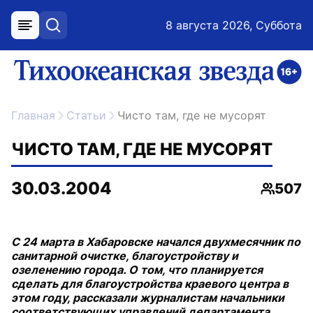
8 августа 2026, Суббота
меню
поиск
возрастное ограничение 16+
ссылка на главную
Главная
Статьи
Чисто там, где не мусорят
ЧИСТО ТАМ, ГДЕ НЕ МУСОРЯТ
30.03.2004
507
Просмо
С 24 марта в Хабаровске начался двухмесячник по
санитарной очистке, благоустройству и
озеленению города. О том, что планируется
сделать для благоустройства краевого центра в
этом году, рассказали журналистам начальники
соответствующих управлений департамента