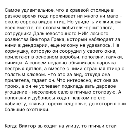
Самое удивительное, что в краевой столице в
разное время года проживает ни много ни мало -
около сорока видов птиц. Но увидеть их живьем
всех вместе, по словам любителя-орнитолога,
сотрудника Дальневосточного НИИ лесного
хозяйства Виктора Грека, который наблюдает за
ними в дендрарии, еще никому не удавалось. На
кормушку, которую он соорудил у своего окна,
прилетают в основном воробьи, поползни, гаички,
синицы. А совсем недавно объявилась парочка
пестрых дятлов, а вместе с ними странная птица с
толстым клювом. Что это за вид, откуда она
прилетела, гадает он. Что интересно, ест она за
троих, а он не успевает подкладывать даровое
угощение - несоленое сало в птичью столовую. А
поползни и дубоносы ходят пешком по его
кабинету, клянчат орехи кедровые, до которых они
большие охотники.
Когда Виктор выходит на улицу, то птичьи стаи