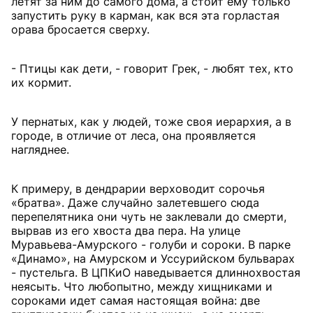
летят за ним до самого дома, а стоит ему только
запустить руку в карман, как вся эта горластая
орава бросается сверху.
- Птицы как дети, - говорит Грек, - любят тех, кто
их кормит.
У пернатых, как у людей, тоже своя иерархия, а в
городе, в отличие от леса, она проявляется
нагляднее.
К примеру, в дендрарии верховодит сорочья
«братва». Даже случайно залетевшего сюда
перепелятника они чуть не заклевали до смерти,
вырвав из его хвоста два пера. На улице
Муравьева-Амурского - голуби и сороки. В парке
«Динамо», на Амурском и Уссурийском бульварах
- пустельга. В ЦПКиО наведывается длиннохвостая
неясыть. Что любопытно, между хищниками и
сороками идет самая настоящая война: две