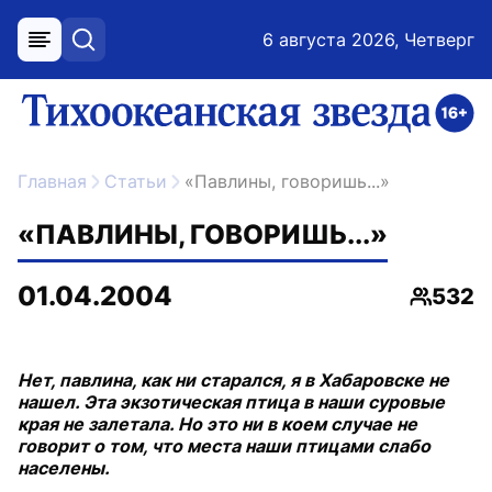
6 августа 2026, Четверг
меню
поиск
возрастное ограничение 16+
ссылка на главную
Главная
Статьи
«Павлины, говоришь...»
«ПАВЛИНЫ, ГОВОРИШЬ...»
01.04.2004
532
Просмо
Нет, павлина, как ни старался, я в Хабаровске не
нашел. Эта экзотическая птица в наши суровые
края не залетала. Но это ни в коем случае не
говорит о том, что места наши птицами слабо
населены.