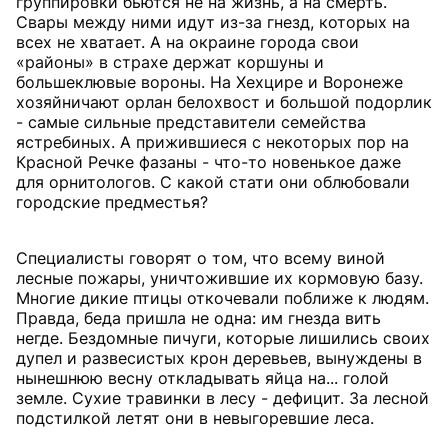
группировки бьются не на жизнь, а на смерть.
Свары между ними идут из-за гнезд, которых на
всех не хватает. А на окраине города свои
«районы» в страхе держат коршуны и
большеклювые вороны. На Хехцире и Воронеже
хозяйничают орлан белохвост и большой подорлик
- самые сильные представители семейства
ястребиных. А прижившиеся с некоторых пор на
Красной Речке фазаны - что-то новенькое даже
для орнитологов. С какой стати они облюбовали
городские предместья?
Специалисты говорят о том, что всему виной
лесные пожары, уничтожившие их кормовую базу.
Многие дикие птицы откочевали поближе к людям.
Правда, беда пришла не одна: им гнезда вить
негде. Бездомные пичуги, которые лишились своих
дупел и развесистых крон деревьев, вынуждены в
нынешнюю весну откладывать яйца на... голой
земле. Сухие травинки в лесу - дефицит. За лесной
подстилкой летят они в невыгоревшие леса.