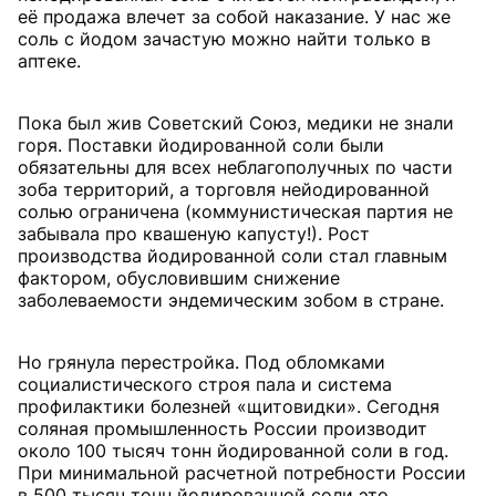
её продажа влечет за собой наказание. У нас же
соль с йодом зачастую можно найти только в
аптеке.
Пока был жив Советский Союз, медики не знали
горя. Поставки йодированной соли были
обязательны для всех неблагополучных по части
зоба территорий, а торговля нейодированной
солью ограничена (коммунистическая партия не
забывала про квашеную капусту!). Рост
производства йодированной соли стал главным
фактором, обусловившим снижение
заболеваемости эндемическим зобом в стране.
Но грянула перестройка. Под обломками
социалистического строя пала и система
профилактики болезней «щитовидки». Сегодня
соляная промышленность России производит
около 100 тысяч тонн йодированной соли в год.
При минимальной расчетной потребности России
в 500 тысяч тонн йодированной соли это