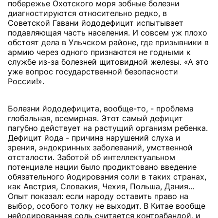
побережье Охотского моря зобные болезни
диагностируются относительно редко, в
Советской Гавани йододефицит испытывает
подавляющая часть населения. И совсем уж плохо
обстоят дела в Ульчском районе, где призывники в
армию через одного признаются не годными к
службе из-за болезней щитовидной железы. «А это
уже вопрос государственной безопасности
России!».
Болезни йододефицита, вообще-то, - проблема
глобальная, всемирная. Этот самый дефицит
пагубно действует на растущий организм ребенка.
Дефицит йода - причина нарушений слуха и
зрения, эндокринных заболеваний, умственной
отсталости. Заботой об интеллектуальном
потенциале нации было продиктовано введение
обязательного йодирования соли в таких странах,
как Австрия, Словакия, Чехия, Польша, Дания...
Опыт показал: если народу оставить право на
выбор, особого толку не выходит. В Китае вообще
нейодированная соль считается контрабандой, и