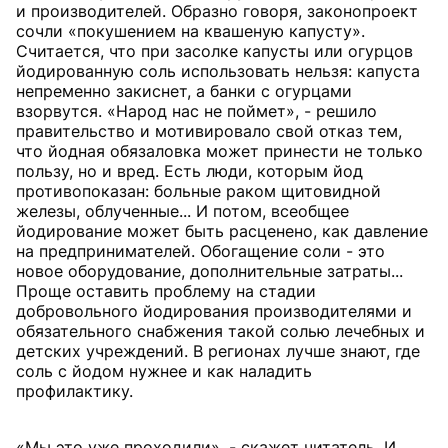
и производителей. Образно говоря, законопроект
сочли «покушением на квашеную капусту».
Считается, что при засолке капусты или огурцов
йодированную соль использовать нельзя: капуста
непременно закиснет, а банки с огурцами
взорвутся. «Народ нас не поймет», - решило
правительство и мотивировало свой отказ тем,
что йодная обязаловка может принести не только
пользу, но и вред. Есть люди, которым йод
противопоказан: больные раком щитовидной
железы, облученные... И потом, всеобщее
йодирование может быть расценено, как давление
на предпринимателей. Обогащение соли - это
новое оборудование, дополнительные затраты...
Проще оставить проблему на стадии
добровольного йодирования производителями и
обязательного снабжения такой солью лечебных и
детских учреждений. В регионах лучше знают, где
соль с йодом нужнее и как наладить
профилактику.
«Мы это уже проходили», - скажет читатель. И