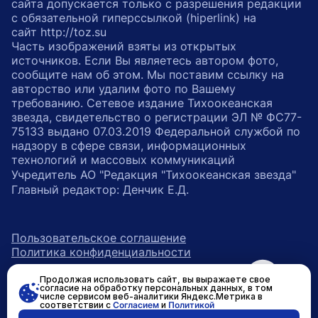
сайта допускается только с разрешения редакции
с обязательной гиперссылкой (hiperlink) на
сайт http://toz.su
Часть изображений взяты из открытых
источников. Если Вы являетесь автором фото,
сообщите нам об этом. Мы поставим ссылку на
авторство или удалим фото по Вашему
требованию. Сетевое издание Тихоокеанская
звезда, свидетельство о регистрации ЭЛ № ФС77-
75133 выдано 07.03.2019 Федеральной службой по
надзору в сфере связи, информационных
технологий и массовых коммуникаций
Учредитель АО "Редакция "Тихоокеанская звезда"
Главный редактор: Денчик Е.Д.
Пользовательское соглашение
Политика конфиденциальности
Продолжая использовать сайт, вы выражаете свое
возрастное ограничение 16+
ссылка на главную
согласие на обработку персональных данных, в том
числе сервисом веб-аналитики Яндекс.Метрика в
соответствии с
Согласием
и
Политикой
ссылка на страницу в Вконтакте
ссылка на страницу в Одно
ссылка на канал в Тел