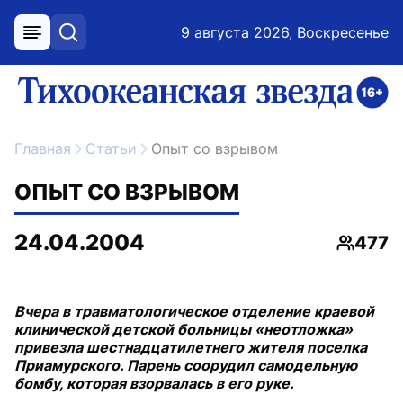
9 августа 2026, Воскресенье
меню
поиск
возрастное ограничение 16+
ссылка на главную
Главная
Статьи
Опыт со взрывом
ОПЫТ СО ВЗРЫВОМ
24.04.2004
477
Просмо
Вчера в травматологическое отделение краевой
клинической детской больницы «неотложка»
привезла шестнадцатилетнего жителя поселка
Приамурского. Парень соорудил самодельную
бомбу, которая взорвалась в его руке.