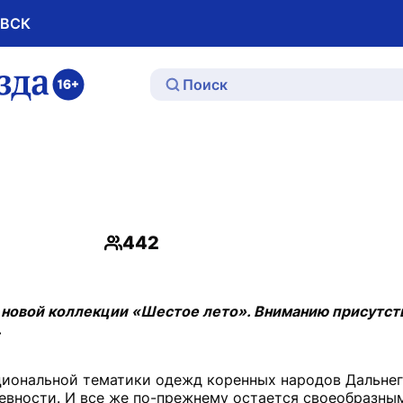
ОВСК
ю
442
Просмотры
 новой коллекции «Шестое лето». Вниманию присутс
.
иональной тематики одежд коренных народов Дальнего
невности. И все же по-прежнему остается своеобразны