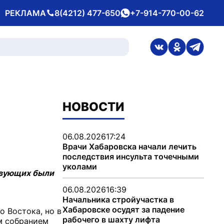
РЕКЛАМА
8(4212) 477-650
+7-914-770-00-62
Телефон
whatsApp
ссылка на стран
ссылка на 
ссылка
НОВОСТИ
06.08.2026
17:24
Врачи Хабаровска начали лечить
последствия инсульта точечными
уколами
твующих были
06.08.2026
16:39
Начальника стройучастка в
Хабаровске осудят за падение
 Востока, но в
рабочего в шахту лифта
м собранием