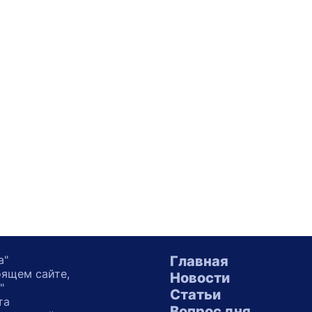
а"
Главная
оящем сайте,
Новости
"
Статьи
та
Вопрос дня