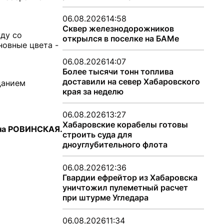
06.08.2026
14:58
Сквер железнодорожников
ду со
открылся в поселке на БАМе
новные цвета -
06.08.2026
14:07
Более тысячи тонн топлива
доставили на север Хабаровского
данием
края за неделю
06.08.2026
13:27
Хабаровские корабелы готовы
на РОВИНСКАЯ.
строить суда для
дноуглубительного флота
06.08.2026
12:36
Гвардии ефрейтор из Хабаровска
уничтожил пулеметный расчет
при штурме Угледара
06.08.2026
11:34