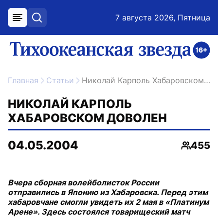
7 августа 2026, Пятница
меню
поиск
возрастное ограничение 16+
ссылка на главную
Главная
Статьи
Николай Карполь Хабаровском доволен
НИКОЛАЙ КАРПОЛЬ
ХАБАРОВСКОМ ДОВОЛЕН
04.05.2004
455
Просмо
Вчера сборная волейболисток России
отправились в Японию из Хабаровска. Перед этим
хабаровчане смогли увидеть их 2 мая в «Платинум
Арене». Здесь состоялся товарищеский матч