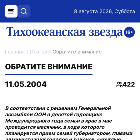
8 августа 2026, Суббота
меню
поиск
возрастное ограничение 16+
ссылка на главную
Главная
Статьи
Обратите внимание
ОБРАТИТЕ ВНИМАНИЕ
11.05.2004
422
Просмо
В соответствии с решением Генеральной
ассамблеи ООН о десятой годовщине
Международного года семьи в крае в мае
проводится месячник, в ходе которого
планируется прием семей губернатором, главами
администраций городов и районов, «круглые