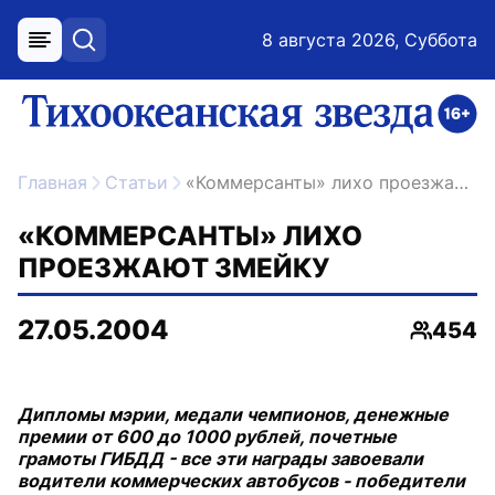
8 августа 2026, Суббота
меню
поиск
возрастное ограничение 16+
ссылка на главную
Главная
Статьи
«Коммерсанты» лихо проезжают змейку
«КОММЕРСАНТЫ» ЛИХО
ПРОЕЗЖАЮТ ЗМЕЙКУ
27.05.2004
454
Просмо
Дипломы мэрии, медали чемпионов, денежные
премии от 600 до 1000 рублей, почетные
грамоты ГИБДД - все эти награды завоевали
водители коммерческих автобусов - победители