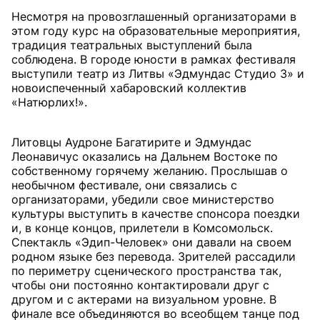
Несмотря на провозглашенный организаторами в
этом году курс на образовательные мероприятия,
традиция театральных выступлений была
соблюдена. В городе юности в рамках фестиваля
выступили театр из Литвы «Эдмундас Студио 3» и
новоиспеченный хабаровский коллектив
«Натюрлих!».
Литовцы Аудроне Багатирите и Эдмундас
Леонавичус оказались на Дальнем Востоке по
собственному горячему желанию. Прослышав о
необычном фестивале, они связались с
организаторами, убедили свое министерство
культуры выступить в качестве спонсора поездки
и, в конце концов, прилетели в Комсомольск.
Спектакль «Эдип-Человек» они давали на своем
родном языке без перевода. Зрителей рассадили
по периметру сценического пространства так,
чтобы они постоянно контактировали друг с
другом и с актерами на визуальном уровне. В
финале все объединяются во всеобщем танце под