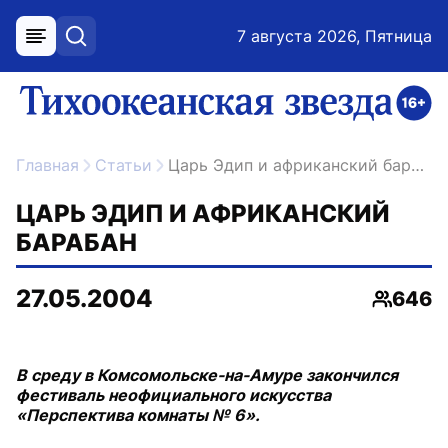
7 августа 2026, Пятница
меню
поиск
возрастное ограничение 16+
ссылка на главную
Главная
Статьи
Царь Эдип и африканский барабан
ЦАРЬ ЭДИП И АФРИКАНСКИЙ
БАРАБАН
27.05.2004
646
Просмо
В среду в Комсомольске-на-Амуре закончился
фестиваль неофициального искусства
«Перспектива комнаты № 6».