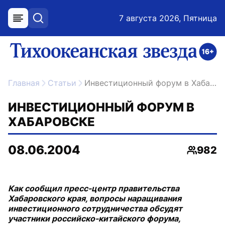
7 августа 2026, Пятница
меню
поиск
возрастное ограничение 16+
ссылка на главную
Главная
Статьи
Инвестиционный форум в Хабаровске
ИНВЕСТИЦИОННЫЙ ФОРУМ В
ХАБАРОВСКЕ
08.06.2004
982
Просмо
Как сообщил пресс-центр правительства
Хабаровского края, вопросы наращивания
инвестиционного сотрудничества обсудят
участники российско-китайского форума,