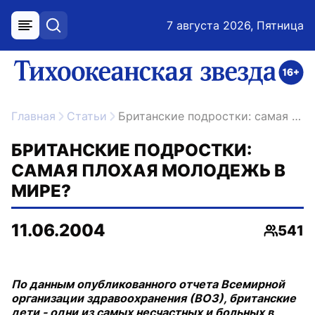
7 августа 2026, Пятница
меню
поиск
возрастное ограничение 16+
ссылка на главную
Главная
Статьи
Британские подростки: самая плохая молодежь в мире?
БРИТАНСКИЕ ПОДРОСТКИ:
САМАЯ ПЛОХАЯ МОЛОДЕЖЬ В
МИРЕ?
11.06.2004
541
Просмо
По данным опубликованного отчета Всемирной
организации здравоохранения (ВОЗ), британские
дети - одни из самых несчастных и больных в