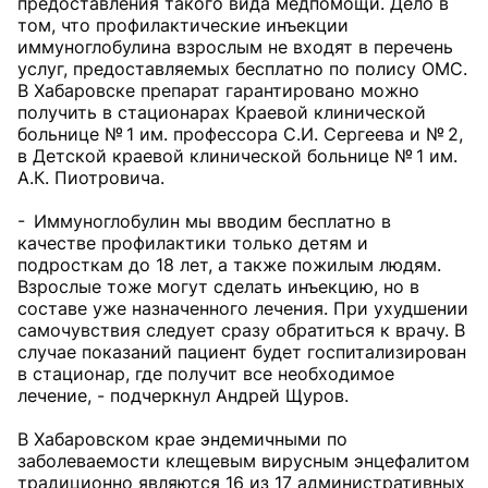
предоставления такого вида медпомощи. Дело в
том, что профилактические инъекции
иммуноглобулина взрослым не входят в перечень
услуг, предоставляемых бесплатно по полису ОМС.
В Хабаровске препарат гарантировано можно
получить в стационарах Краевой клинической
больнице № 1 им. профессора С.И. Сергеева и № 2,
в Детской краевой клинической больнице № 1 им.
А.К. Пиотровича.
- Иммуноглобулин мы вводим бесплатно в
качестве профилактики только детям и
подросткам до 18 лет, а также пожилым людям.
Взрослые тоже могут сделать инъекцию, но в
составе уже назначенного лечения. При ухудшении
самочувствия следует сразу обратиться к врачу. В
случае показаний пациент будет госпитализирован
в стационар, где получит все необходимое
лечение, - подчеркнул Андрей Щуров.
В Хабаровском крае эндемичными по
заболеваемости клещевым вирусным энцефалитом
традиционно являются 16 из 17 административных