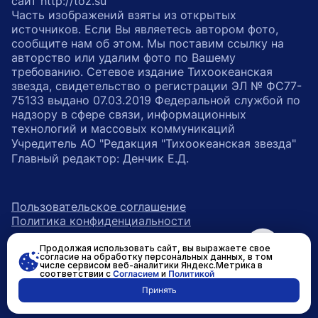
сайт http://toz.su
Часть изображений взяты из открытых
источников. Если Вы являетесь автором фото,
сообщите нам об этом. Мы поставим ссылку на
авторство или удалим фото по Вашему
требованию. Сетевое издание Тихоокеанская
звезда, свидетельство о регистрации ЭЛ № ФС77-
75133 выдано 07.03.2019 Федеральной службой по
надзору в сфере связи, информационных
технологий и массовых коммуникаций
Учредитель АО "Редакция "Тихоокеанская звезда"
Главный редактор: Денчик Е.Д.
Пользовательское соглашение
Политика конфиденциальности
Продолжая использовать сайт, вы выражаете свое
возрастное ограничение 16+
ссылка на главную
согласие на обработку персональных данных, в том
числе сервисом веб-аналитики Яндекс.Метрика в
соответствии с
Согласием
и
Политикой
ссылка на страницу в Вконтакте
ссылка на страницу в Одно
ссылка на канал в Тел
Принять
Разработано в
RASA