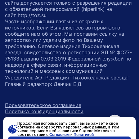
сайта допускается только с разрешения редакции
с обязательной гиперссылкой (hiperlink) на
сайт http://toz.su
Часть изображений взяты из открытых
источников. Если Вы являетесь автором фото,
сообщите нам об этом. Мы поставим ссылку на
авторство или удалим фото по Вашему
требованию. Сетевое издание Тихоокеанская
звезда, свидетельство о регистрации ЭЛ № ФС77-
75133 выдано 07.03.2019 Федеральной службой по
надзору в сфере связи, информационных
технологий и массовых коммуникаций
Учредитель АО "Редакция "Тихоокеанская звезда"
Главный редактор: Денчик Е.Д.
Пользовательское соглашение
Политика конфиденциальности
Продолжая использовать сайт, вы выражаете свое
возрастное ограничение 16+
ссылка на главную
согласие на обработку персональных данных, в том
числе сервисом веб-аналитики Яндекс.Метрика в
соответствии с
Согласием
и
Политикой
ссылка на страницу в Вконтакте
ссылка на страницу в Одно
ссылка на канал в Тел