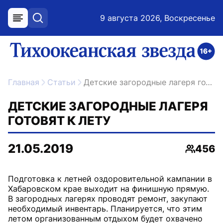
9 августа 2026, Воскресенье
меню
поиск
возрастное ограничение 16+
ссылка на главную
Главная
Статьи
Детские загородные лагеря готовят к лету
ДЕТСКИЕ ЗАГОРОДНЫЕ ЛАГЕРЯ
ГОТОВЯТ К ЛЕТУ
21.05.2019
456
Просмо
Подготовка к летней оздоровительной кампании в
Хабаровском крае выходит на финишную прямую.
В загородных лагерях проводят ремонт, закупают
необходимый инвентарь. Планируется, что этим
летом организованным отдыхом будет охвачено