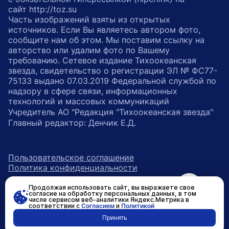
сайт http://toz.su
Часть изображений взяты из открытых
источников. Если Вы являетесь автором фото,
сообщите нам об этом. Мы поставим ссылку на
авторство или удалим фото по Вашему
требованию. Сетевое издание Тихоокеанская
звезда, свидетельство о регистрации ЭЛ № ФС77-
75133 выдано 07.03.2019 Федеральной службой по
надзору в сфере связи, информационных
технологий и массовых коммуникаций
Учредитель АО "Редакция "Тихоокеанская звезда"
Главный редактор: Денчик Е.Д.
Пользовательское соглашение
Политика конфиденциальности
Продолжая использовать сайт, вы выражаете свое
возрастное ограничение 16+
ссылка на главную
согласие на обработку персональных данных, в том
числе сервисом веб-аналитики Яндекс.Метрика в
соответствии с
Согласием
и
Политикой
ссылка на страницу в Вконтакте
ссылка на страницу в Одно
ссылка на канал в Тел
Принять
Разработано в
RASA