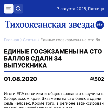
7 августа 2026, Пятница
меню
поиск
возрастное ограничение 16+
ссылка на главную
Главная
Статьи
Единые госэкзамены на сто баллов сдали 34 выпускника
ЕДИНЫЕ ГОСЭКЗАМЕНЫ НА СТО
БАЛЛОВ СДАЛИ 34
ВЫПУСКНИКА
01.08.2020
502
Просмо
Итоги ЕГЭ по химии и обществознанию озвучили в
Хабаровском крае. Экзамены на сто баллов сдали
семь человек. Кроме того, в регионе зафиксирован