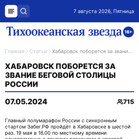
7 августа 2026, Пятница
меню
поиск
возрастное ограничение 16+
ссылка на главную
Главная
Статьи
Хабаровск поборется за звание беговой столицы России
ХАБАРОВСК ПОБОРЕТСЯ ЗА
ЗВАНИЕ БЕГОВОЙ СТОЛИЦЫ
РОССИИ
07.05.2024
715
Просм
Главный полумарафон России с синхронным
стартом Забег.РФ пройдёт в Хабаровске в шестой
раз. 19 мая в 16.00 по местному времени