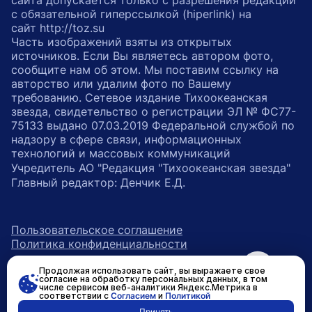
сайта допускается только с разрешения редакции
с обязательной гиперссылкой (hiperlink) на
сайт http://toz.su
Часть изображений взяты из открытых
источников. Если Вы являетесь автором фото,
сообщите нам об этом. Мы поставим ссылку на
авторство или удалим фото по Вашему
требованию. Сетевое издание Тихоокеанская
звезда, свидетельство о регистрации ЭЛ № ФС77-
75133 выдано 07.03.2019 Федеральной службой по
надзору в сфере связи, информационных
технологий и массовых коммуникаций
Учредитель АО "Редакция "Тихоокеанская звезда"
Главный редактор: Денчик Е.Д.
Пользовательское соглашение
Политика конфиденциальности
Продолжая использовать сайт, вы выражаете свое
возрастное ограничение 16+
ссылка на главную
согласие на обработку персональных данных, в том
числе сервисом веб-аналитики Яндекс.Метрика в
соответствии с
Согласием
и
Политикой
ссылка на страницу в Вконтакте
ссылка на страницу в Одно
ссылка на канал в Тел
Принять