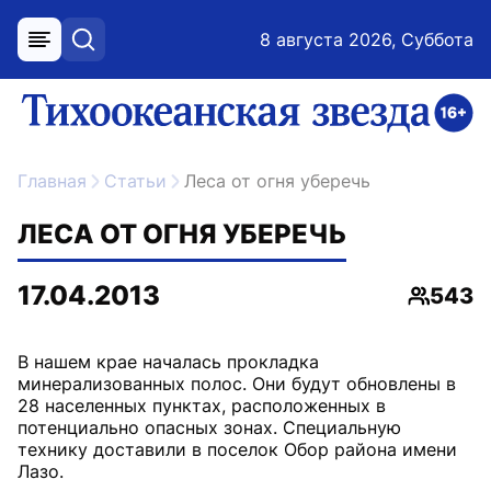
8 августа 2026, Суббота
меню
поиск
возрастное ограничение 16+
ссылка на главную
Главная
Статьи
Леса от огня уберечь
ЛЕСА ОТ ОГНЯ УБЕРЕЧЬ
17.04.2013
543
Просмо
В нашем крае началась прокладка
минерализованных полос. Они будут обновлены в
28 населенных пунктах, расположенных в
потенциально опасных зонах. Специальную
технику доставили в поселок Обор района имени
Лазо.