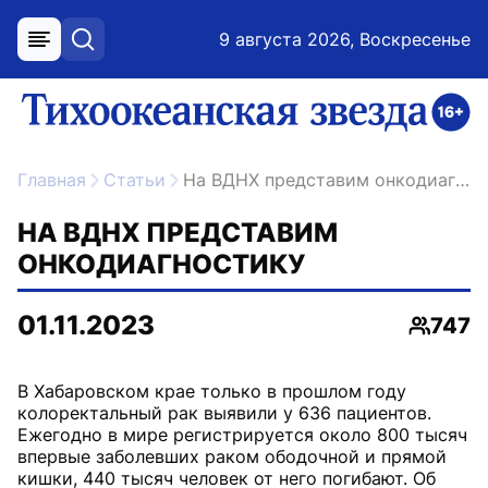
9 августа 2026, Воскресенье
меню
поиск
возрастное ограничение 16+
ссылка на главную
Главная
Статьи
На ВДНХ представим онкодиагностику
НА ВДНХ ПРЕДСТАВИМ
ОНКОДИАГНОСТИКУ
01.11.2023
747
Просмо
В Хабаровском крае только в прошлом году
колоректальный рак выявили у 636 пациентов.
Ежегодно в мире регистрируется около 800 тысяч
впервые заболевших раком ободочной и прямой
кишки, 440 тысяч человек от него погибают. Об