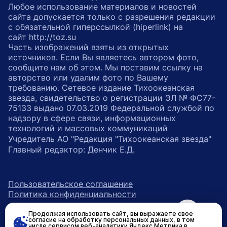
Любое использование материалов и новостей
сайта допускается только с разрешения редакции
с обязательной гиперссылкой (hiperlink) на
сайт http://toz.su
Часть изображений взяты из открытых
источников. Если Вы являетесь автором фото,
сообщите нам об этом. Мы поставим ссылку на
авторство или удалим фото по Вашему
требованию. Сетевое издание Тихоокеанская
звезда, свидетельство о регистрации ЭЛ № ФС77-
75133 выдано 07.03.2019 Федеральной службой по
надзору в сфере связи, информационных
технологий и массовых коммуникаций
Учредитель АО "Редакция "Тихоокеанская звезда"
Главный редактор: Денчик Е.Д.
Пользовательское соглашение
Политика конфиденциальности
Продолжая использовать сайт, вы выражаете свое
возрастное ограничение 16+
ссылка на главную
согласие на обработку персональных данных, в том
числе сервисом веб-аналитики Яндекс.Метрика в