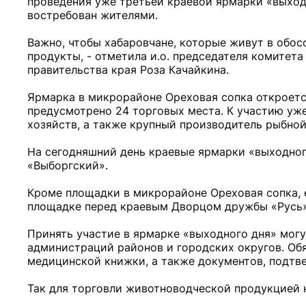
проведения уже третьей краевой ярмарки «выходн
востребован жителями.
Важно, чтобы хабаровчане, которые живут в обос
продукты, - отметила и.о. председателя комите
правительства края Роза Качайкина.
Ярмарка в микрорайоне Ореховая сопка откроется
предусмотрено 24 торговых места. К участию уж
хозяйств, а также крупный производитель рыбной
На сегодняшний день краевые ярмарки «выходног
«Выборгский».
Кроме площадки в микрорайоне Ореховая сопка, 
площадке перед краевым Дворцом дружбы «Русь
Принять участие в ярмарке «выходного дня» мог
администраций районов и городских округов. Обя
медицинской книжки, а также документов, подтв
Так для торговли животноводческой продукцией