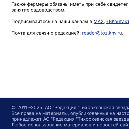
Также фермеры обязаны иметь при себе свидетел
занятие садоводством.
Подписывайтесь на наши каналы в
MAX
,
«ВКонтак
Почта для связи с редакцией:
reader@toz.khv.ru
.
© 2011 –2025, АО "Редакция "Тихоокеанская звезд
Все права на материалы, опубликованные на наст
принадлежат АО "Редакция "Тихоокеанская звезда
Любое использование материалов и новостей сай