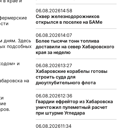
 в крае и
06.08.2026
14:58
Сквер железнодорожников
 фермерские
открылся в поселке на БАМе
ости
06.08.2026
14:07
м дням. Здесь
Более тысячи тонн топлива
ных подсобных
доставили на север Хабаровского
края за неделю
кодом» и
06.08.2026
13:27
Хабаровские корабелы готовы
строить суда для
абаровска на
дноуглубительного флота
06.08.2026
12:36
ки
Гвардии ефрейтор из Хабаровска
чие
уничтожил пулеметный расчет
ров.
при штурме Угледара
06.08.2026
11:34