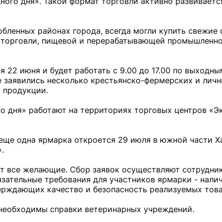
ого дня». Такой формат торговли активно развивается
обленных районах города, всегда могли купить свежие
та торговли, пищевой и перерабатывающей промышленн
 22 июня и будет работать с 9.00 до 17.00 по выходны
е заявились несколько крестьянско-фермерских и лич
 продукции.
о дня» работают на территориях торговых центров «Э
еще одна ярмарка откроется 29 июля в южной части Х
».
ут все желающие. Сбор заявок осуществляют сотрудни
зательные требования для участников ярмарки - нали
ерждающих качество и безопасность реализуемых това
 необходимы справки ветеринарных учреждений.