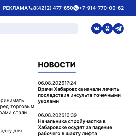
РЕКЛАМА
8(4212) 477-650
+7-914-770-00-62
Телефон
whatsApp
ссылка на стран
ссылка на 
ссылка
НОВОСТИ
06.08.2026
17:24
Врачи Хабаровска начали лечить
последствия инсульта точечными
принимать
уколами
еред торговым
рами стали
06.08.2026
16:39
Начальника стройучастка в
Хабаровске осудят за падение
адку для
рабочего в шахту лифта