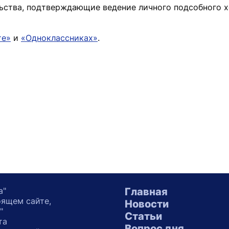
ьства, подтверждающие ведение личного подсобного х
те»
и
«Одноклассниках»
.
а"
Главная
оящем сайте,
Новости
"
Статьи
та
Вопрос дня