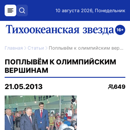
10 августа 2026, Понедельник
меню
поиск
возрастное ограничение 16+
ссылка на главную
Главная
Статьи
Поплывём к олимпийским вершинам
ПОПЛЫВЁМ К ОЛИМПИЙСКИМ
ВЕРШИНАМ
21.05.2013
649
Просмо