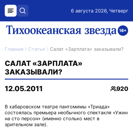
6 августа 2026, Четверг
меню
поиск
возрастное ограничение 16+
ссылка на главную
Главная
Статьи
Салат «Зарплата» заказывали?
САЛАТ «ЗАРПЛАТА»
ЗАКАЗЫВАЛИ?
12.05.2011
920
Просмо
В хабаровском театре пантомимы «Триада»
состоялась премьера необычного спектакля «Ужин
на сто персон» (именно столько мест в
зрительном зале).