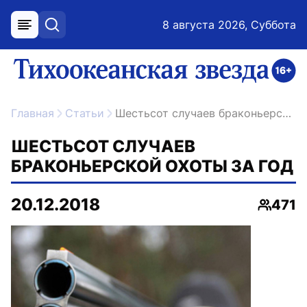
8 августа 2026, Суббота
меню
поиск
возрастное ограничение 16+
ссылка на главную
Главная
Статьи
Шестьсот случаев браконьерской охоты за год
ШЕСТЬСОТ СЛУЧАЕВ
БРАКОНЬЕРСКОЙ ОХОТЫ ЗА ГОД
20.12.2018
471
Просмо