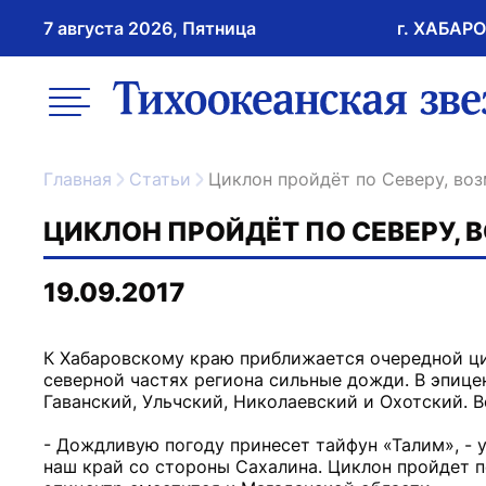
7 августа 2026, Пятница
г. ХАБАР
возрастное ограничение 16+
меню
ссылка на главну
Главная
Статьи
Циклон пройдёт по Северу, в
ЦИКЛОН ПРОЙДЁТ ПО СЕВЕРУ,
19.09.2017
К Хабаровскому краю приближается очередной цик
северной частях региона сильные дожди. В эпице
Гаванский, Ульчский, Николаевский и Охотский. В
- Дождливую погоду принесет тайфун «Талим», - 
наш край со стороны Сахалина. Циклон пройдет п