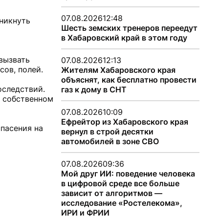
07.08.2026
12:48
зникнуть
Шесть земских тренеров переедут
в Хабаровский край в этом году
вызвать
07.08.2026
12:13
сов, полей.
Жителям Хабаровского края
объяснят, как бесплатно провести
оследствий.
газ к дому в СНТ
а собственном
07.08.2026
10:09
Ефрейтор из Хабаровского края
пасения на
вернул в строй десятки
автомобилей в зоне СВО
07.08.2026
09:36
Мой друг ИИ: поведение человека
в цифровой среде все больше
зависит от алгоритмов —
исследование «Ростелекома»,
ИРИ и ФРИИ