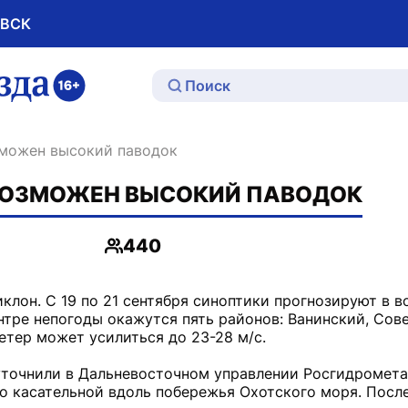
ОВСК
ю
озможен высокий паводок
 ВОЗМОЖЕН ВЫСОКИЙ ПАВОДОК
440
Просмотры
лон. С 19 по 21 сентября синоптики прогнозируют в в
нтре непогоды окажутся пять районов: Ванинский, Сов
етер может усилиться до 23-28 м/с.
уточнили в Дальневосточном управлении Росгидромета.
о касательной вдоль побережья Охотского моря. После