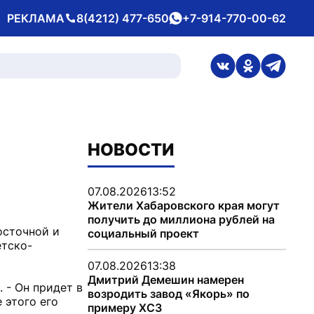
РЕКЛАМА
8(4212) 477-650
+7-914-770-00-62
Телефон
whatsApp
ссылка на стран
ссылка на 
ссылка
НОВОСТИ
07.08.2026
13:52
Жители Хабаровского края могут
получить до миллиона рублей на
осточной и
социальный проект
етско-
07.08.2026
13:38
Дмитрий Демешин намерен
 - Он придет в
возродить завод «Якорь» по
 этого его
примеру ХСЗ