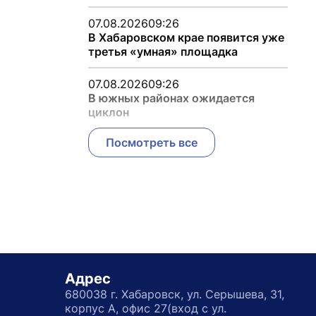
07.08.2026
09:26
В Хабаровском крае появится уже
третья «умная» площадка
07.08.2026
09:26
В южных районах ожидается
циклон
Посмотреть все
Адрес
680038 г. Хабаровск, ул. Серышева, 31,
корпус А, офис 27(вход с ул.