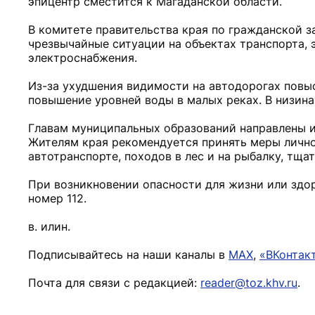
эпицентр сместится к Магаданской области.
В комитете правительства края по гражданской з
чрезвычайные ситуации на объектах транспорта, 
электроснабжения.
Из-за ухудшения видимости на автодорогах повыс
повышение уровней воды в малых реках. В низина
Главам муниципальных образований направлены и
Жителям края рекомендуется принять меры личной
автотранспорте, походов в лес и на рыбалку, тща
При возникновении опасности для жизни или здо
номер 112.
в. илин.
Подписывайтесь на наши каналы в
MAX
,
«ВКонтак
Почта для связи с редакцией:
reader@toz.khv.ru
.