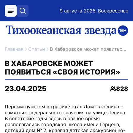
9 августа 2026, Воскресенье
меню
поиск
возрастное ограничение 16+
ссылка на главную
Главная
Статьи
В Хабаровске может появиться «Своя история»
В ХАБАРОВСКЕ МОЖЕТ
ПОЯВИТЬСЯ «СВОЯ ИСТОРИЯ»
23.04.2025
828
Просмо
Первым пунктом в графике стал Дом Плюснина –
памятник федерального значения на улице Ленина.
В советские годы здесь в разное время
располагались городская школа имени Герцена,
детский дом № 2, краевая детская экскурсионно-