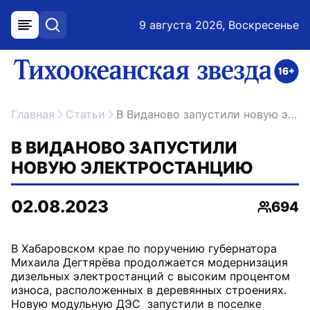
9 августа 2026, Воскресенье
меню
поиск
возрастное ограничение 16+
ссылка на главную
Главная
Статьи
В Виданово запустили новую электростанцию
В ВИДАНОВО ЗАПУСТИЛИ
НОВУЮ ЭЛЕКТРОСТАНЦИЮ
02.08.2023
694
Просмо
В Хабаровском крае по поручению губернатора
Михаила Дегтярёва продолжается модернизация
дизельных электростанций с высоким процентом
износа, расположенных в деревянных строениях.
Новую модульную ДЭС запустили в поселке