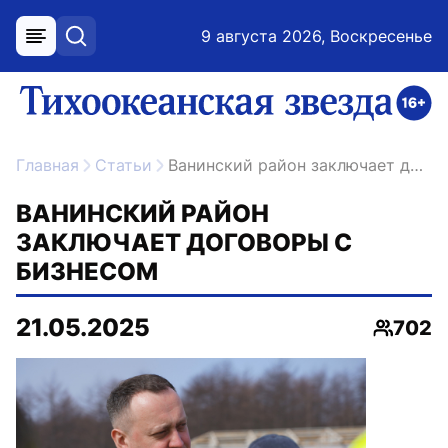
9 августа 2026, Воскресенье
меню
поиск
возрастное ограничение 16+
ссылка на главную
Главная
Статьи
Ванинский район заключает договоры с бизнесом
ВАНИНСКИЙ РАЙОН
ЗАКЛЮЧАЕТ ДОГОВОРЫ С
БИЗНЕСОМ
21.05.2025
702
Просмо