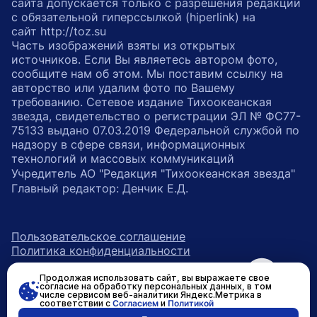
сайта допускается только с разрешения редакции
с обязательной гиперссылкой (hiperlink) на
сайт http://toz.su
Часть изображений взяты из открытых
источников. Если Вы являетесь автором фото,
сообщите нам об этом. Мы поставим ссылку на
авторство или удалим фото по Вашему
требованию. Сетевое издание Тихоокеанская
звезда, свидетельство о регистрации ЭЛ № ФС77-
75133 выдано 07.03.2019 Федеральной службой по
надзору в сфере связи, информационных
технологий и массовых коммуникаций
Учредитель АО "Редакция "Тихоокеанская звезда"
Главный редактор: Денчик Е.Д.
Пользовательское соглашение
Политика конфиденциальности
Продолжая использовать сайт, вы выражаете свое
возрастное ограничение 16+
ссылка на главную
согласие на обработку персональных данных, в том
числе сервисом веб-аналитики Яндекс.Метрика в
соответствии с
Согласием
и
Политикой
ссылка на страницу в Вконтакте
ссылка на страницу в Одно
ссылка на канал в Тел