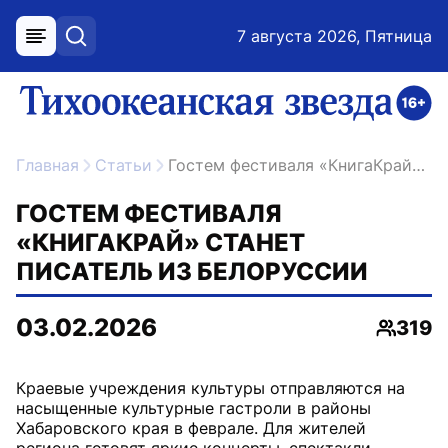
7 августа 2026, Пятница
меню
поиск
возрастное ограничение 16+
ссылка на главную
Главная
Статьи
Гостем фестиваля «КнигаКрай» станет писатель из Белоруссии
ГОСТЕМ ФЕСТИВАЛЯ
«КНИГАКРАЙ» СТАНЕТ
ПИСАТЕЛЬ ИЗ БЕЛОРУССИИ
03.02.2026
319
Просмо
Краевые учреждения культуры отправляются на
насыщенные культурные гастроли в районы
Хабаровского края в феврале. Для жителей