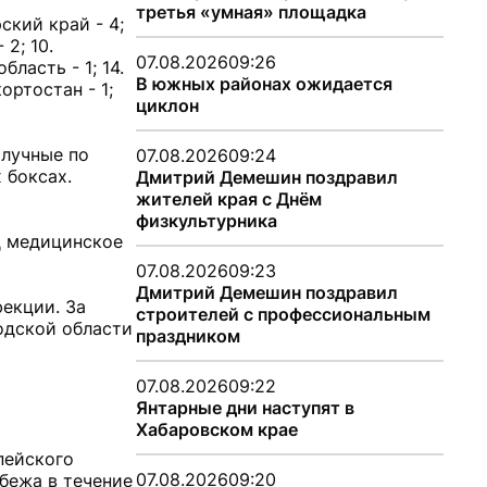
третья «умная» площадка
рский край - 4;
 2; 10.
07.08.2026
09:26
бласть - 1; 14.
В южных районах ожидается
ортостан - 1;
циклон
олучные по
07.08.2026
09:24
 боксах.
Дмитрий Демешин поздравил
жителей края с Днём
физкультурника
д медицинское
07.08.2026
09:23
Дмитрий Демешин поздравил
екции. За
строителей с профессиональным
одской области
праздником
07.08.2026
09:22
Янтарные дни наступят в
Хабаровском крае
пейского
07.08.2026
09:20
бежа в течение