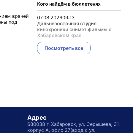
Кого найдём в бюллетенях
нием врачей
07.08.2026
09:13
ены под
Дальневосточная студия
кинохроники снимет фильмы о
Хабаровском крае
Посмотреть все
Адрес
680038 г. Хабаровск, ул. Серышева, 31,
корпус А, офис 27(вход с ул.