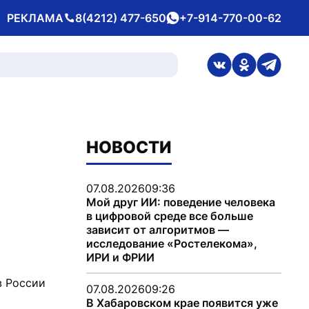
РЕКЛАМА
8(4212) 477-650
+7-914-770-00-62
Телефон
whatsApp
ссылка на стран
ссылка на 
ссылка
НОВОСТИ
07.08.2026
09:36
Мой друг ИИ: поведение человека
в цифровой среде все больше
зависит от алгоритмов —
исследование «Ростелекома»,
ИРИ и ФРИИ
в России
07.08.2026
09:26
В Хабаровском крае появится уже