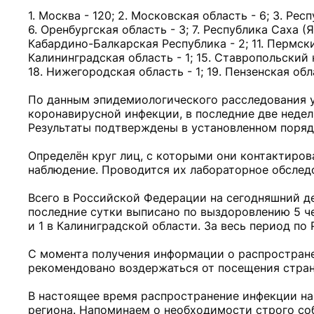
1. Москва - 120; 2. Московская область - 6; 3. Рес
6. Оренбургская область - 3; 7. Республика Саха (Як
Кабардино-Балкарская Республика - 2; 11. Пермский 
Калининградская область - 1; 15. Ставропольский кр
18. Нижегородская область - 1; 19. Пензенская обла
По данным эпидемиологического расследования у
коронавирусной инфекции, в последние две недел
Результаты подтверждены в установленном поряд
Определён круг лиц, с которыми они контактиро
наблюдение. Проводится их лабораторное обслед
Всего в Российской Федерации на сегодняшний д
последние сутки выписано по выздоровлению 5 ч
и 1 в Калиниградской области. За весь период по
С момента получения информации о распростран
рекомендовано воздержаться от посещения стран
В настоящее время распространение инфекции на
региона. Напоминаем о необходимости строго со