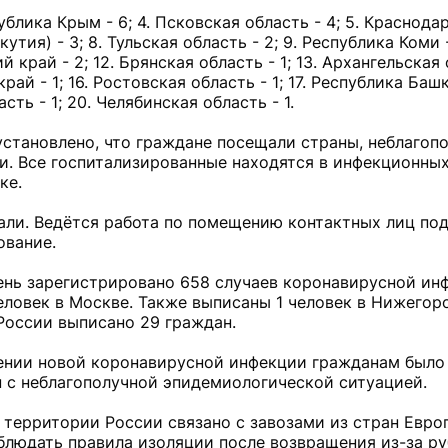
публика Крым - 6; 4. Псковская область - 4; 5. Краснода
утия) - 3; 8. Тульская область - 2; 9. Республика Коми -
край - 2; 12. Брянская область - 1; 13. Архангельская о
ай - 1; 16. Ростовская область - 1; 17. Республика Башк
сть - 1; 20. Челябинская область - 1.
становлено, что граждане посещали страны, неблагоп
и. Все госпитализированные находятся в инфекционных
ке.
вали. Ведётся работа по помещению контактных лиц по
ование.
ень зарегистрировано 658 случаев коронавирусной инф
еловек в Москве. Также выписаны 1 человек в Нижегор
 России выписано 29 граждан.
ении новой коронавирусной инфекции гражданам было
 с неблагополучной эпидемиологической ситуацией.
 территории России связано с завозами из стран Евро
блюдать правила изоляции после возвращения из-за ру