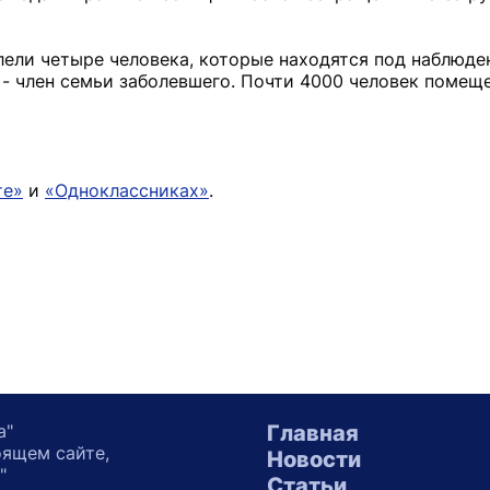
лели четыре человека, которые находятся под наблюде
 - член семьи заболевшего. Почти 4000 человек помещ
те»
и
«Одноклассниках»
.
а"
Главная
оящем сайте,
Новости
"
Статьи