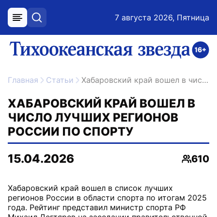
7 августа 2026, Пятница
меню
поиск
возрастное ограничение 16+
ссылка на главную
Главная
Статьи
Хабаровский край вошел в число лучших регионов России по спорту
ХАБАРОВСКИЙ КРАЙ ВОШЕЛ В
ЧИСЛО ЛУЧШИХ РЕГИОНОВ
РОССИИ ПО СПОРТУ
15.04.2026
610
Просмо
Хабаровский край вошел в список лучших
регионов России в области спорта по итогам 2025
года. Рейтинг представил министр спорта РФ