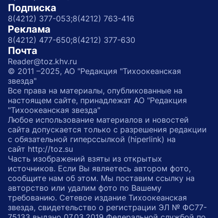
Подписка
8(4212) 377-053;
8(4212) 763-416
Реклама
8(4212) 477-650;
8(4212) 377-630
Почта
Reader@toz.khv.ru
© 2011 –2025, АО "Редакция "Тихоокеанская
звезда"
Все права на материалы, опубликованные на
настоящем сайте, принадлежат АО "Редакция
"Тихоокеанская звезда"
Любое использование материалов и новостей
сайта допускается только с разрешения редакции
с обязательной гиперссылкой (hiperlink) на
сайт http://toz.su
Часть изображений взяты из открытых
источников. Если Вы являетесь автором фото,
сообщите нам об этом. Мы поставим ссылку на
авторство или удалим фото по Вашему
требованию. Сетевое издание Тихоокеанская
звезда, свидетельство о регистрации ЭЛ № ФС77-
75133 выдано 07.03.2019 Федеральной службой по