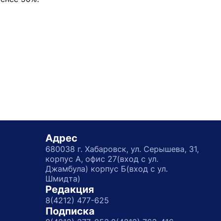
Адрес
680038 г. Хабаровск, ул. Серышева, 31,
корпус А, офис 27(вход с ул.
Джамбула) корпус Б(вход с ул.
Шмидта)
Редакция
8(4212) 477-625
Подписка