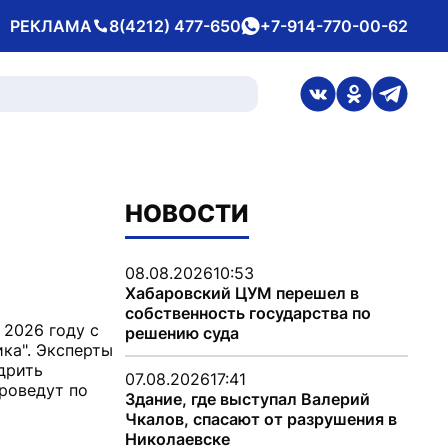
РЕКЛАМА
8(4212) 477-650
+7-914-770-00-62
Телефон
whatsApp
ссылка на стран
ссылка на 
ссылка
НОВОСТИ
08.08.2026
10:53
Хабаровский ЦУМ перешел в
собственность государства по
 2026 году с
решению суда
ка". Эксперты
дрить
07.08.2026
17:41
роведут по
Здание, где выступал Валерий
Чкалов, спасают от разрушения в
Николаевске