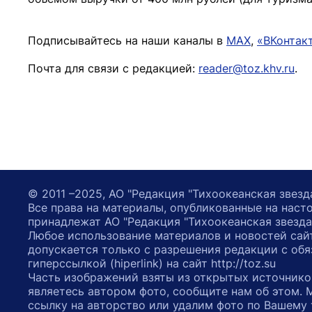
Подписывайтесь на наши каналы в
MAX
,
«ВКонтак
Почта для связи с редакцией:
reader@toz.khv.ru
.
© 2011 –2025, АО "Редакция "Тихоокеанская звезд
Все права на материалы, опубликованные на наст
принадлежат АО "Редакция "Тихоокеанская звезда
Любое использование материалов и новостей сай
допускается только с разрешения редакции с обя
гиперссылкой (hiperlink) на сайт http://toz.su
Часть изображений взяты из открытых источнико
являетесь автором фото, сообщите нам об этом.
ссылку на авторство или удалим фото по Вашему