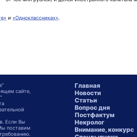
те»
и
«Одноклассниках»
.
а"
Главная
оящем сайте,
Новости
"
Статьи
та
Вопрос дня
зательной
Постфактум
в. Если Вы
Некролог
 Мы поставим
Внимание, конкурс
 требованию.