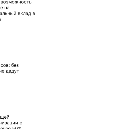
т возможность
е на
альный вклад в
а
сов: без
не дадут
ющей
низации с