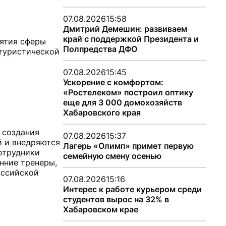
07.08.2026
15:58
Дмитрий Демешин: развиваем
край с поддержкой Президента и
иятия сферы
Полпредства ДФО
 туристической
07.08.2026
15:45
Ускорение с комфортом:
«Ростелеком» построил оптику
еще для 3 000 домохозяйств
Хабаровского края
 создания
07.08.2026
15:37
й и внедряются
Лагерь «Олимп» примет первую
сотрудники
семейную смену осенью
нние тренеры,
оссийской
07.08.2026
15:16
Интерес к работе курьером среди
студентов вырос на 32% в
Хабаровском крае