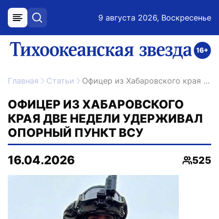
9 августа 2026, Воскресенье
меню
поиск
возрастное ограничение 16+
ссылка на главную
Главная
Статьи
Офицер из Хабаровского края две недели удерживал опорный пункт ВСУ
ОФИЦЕР ИЗ ХАБАРОВСКОГО
КРАЯ ДВЕ НЕДЕЛИ УДЕРЖИВАЛ
ОПОРНЫЙ ПУНКТ ВСУ
16.04.2026
525
Просмо