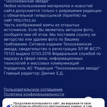
"Тихоокеанская звезда"
Любое использование материалов и новостей
сайта допускается только с разрешения редакции
с обязательной гиперссылкой (hiperlink) на
сайт http://toz.su
Часть изображений взяты из открытых
источников. Если Вы являетесь автором фото,
сообщите нам об этом. Мы поставим ссылку на
авторство или удалим фото по Вашему
требованию. Сетевое издание Тихоокеанская
звезда, свидетельство о регистрации ЭЛ № ФС77-
75133 выдано 07.03.2019 Федеральной службой по
надзору в сфере связи, информационных
технологий и массовых коммуникаций
Учредитель АО "Редакция "Тихоокеанская звезда"
Главный редактор: Денчик Е.Д.
Пользовательское соглашение
Политика конфиденциальности
Продолжая использовать сайт, вы выражаете свое
возрастное ограничение 16+
ссылка на главную
согласие на обработку персональных данных, в том