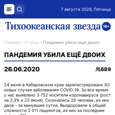
7 августа 2026, Пятница
меню
поиск
возрастное ограничение 16+
ссылка на главную
Главная
Статьи
Пандемия убила ещё двоих
ПАНДЕМИЯ УБИЛА ЕЩЁ ДВОИХ
26.06.2020
689
Просмо
24 июня в Хабаровском крае зарегистрировано 83
новых случая заболевания COVID‑19. За все время
у нас выявлено 3 752 носителя коронавируса (рост
на 2,3% к 23 июня). Скончались 26 человек, из них
двое - за минувшие сутки. Выздоровели в общей
сложности 2 011 пациентов, из них за последние