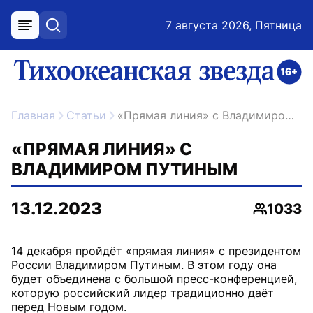
7 августа 2026, Пятница
меню
поиск
возрастное ограничение 16+
ссылка на главную
Главная
Статьи
«Прямая линия» с Владимиром Путиным
«ПРЯМАЯ ЛИНИЯ» С
ВЛАДИМИРОМ ПУТИНЫМ
13.12.2023
1033
Просмот
14 декабря пройдёт «прямая линия» с президентом
России Владимиром Путиным. В этом году она
будет объединена с большой пресс-конференцией,
которую российский лидер традиционно даёт
перед Новым годом.