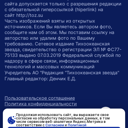
сайта допускается только с разрешения редакции
с обязательной гиперссылкой (hiperlink) на
сайт http://toz.su
Часть изображений взяты из открытых
источников. Если Вы являетесь автором фото,
сообщите нам об этом. Мы поставим ссылку на
авторство или удалим фото по Вашему
требованию. Сетевое издание Тихоокеанская
звезда, свидетельство о регистрации ЭЛ № ФС77-
75133 выдано 07.03.2019 Федеральной службой по
надзору в сфере связи, информационных
технологий и массовых коммуникаций
Учредитель АО "Редакция "Тихоокеанская звезда"
Главный редактор: Денчик Е.Д.
Пользовательское соглашение
Политика конфиденциальности
Продолжая использовать сайт, вы выражаете свое
возрастное ограничение 16+
ссылка на главную
согласие на обработку персональных данных, в том
числе сервисом веб-аналитики Яндекс.Метрика в
соответствии с
Согласием
и
Политикой