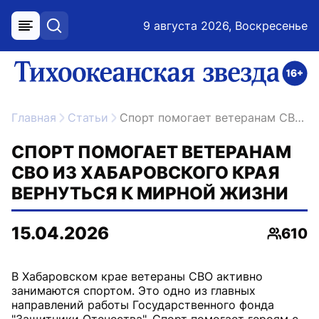
9 августа 2026, Воскресенье
меню
поиск
возрастное ограничение 16+
ссылка на главную
Главная
Статьи
Спорт помогает ветеранам СВО из Хабаровского края вернуться к мирной жизни
СПОРТ ПОМОГАЕТ ВЕТЕРАНАМ
СВО ИЗ ХАБАРОВСКОГО КРАЯ
ВЕРНУТЬСЯ К МИРНОЙ ЖИЗНИ
15.04.2026
610
Просмо
В Хабаровском крае ветераны СВО активно
занимаются спортом. Это одно из главных
направлений работы Государственного фонда